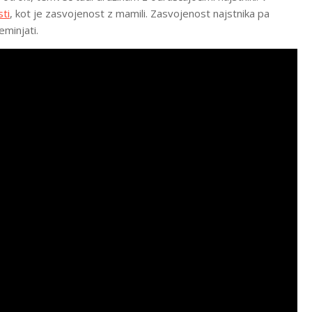
sti
, kot je zasvojenost z mamili. Zasvojenost najstnika pa
reminjati.