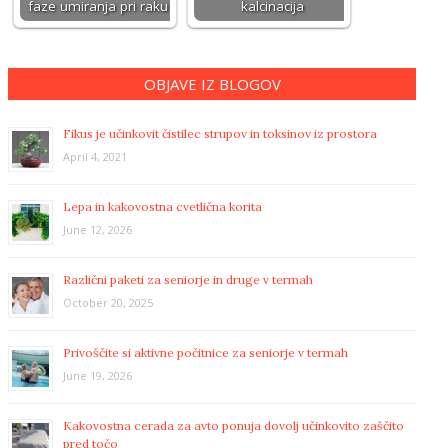
faze umiranja pri raku
kalcinacija
OBJAVE IZ BLOGOV
Fikus je učinkovit čistilec strupov in toksinov iz prostora
April 4, 2021
Lepa in kakovostna cvetlična korita
June 12, 2026
Različni paketi za seniorje in druge v termah
October 20, 2025
Privoščite si aktivne počitnice za seniorje v termah
June 19, 2026
Kakovostna cerada za avto ponuja dovolj učinkovito zaščito
pred točo