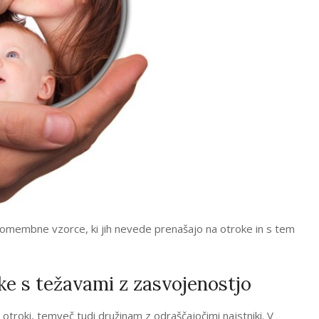
 pomembne vzorce, ki jih nevede prenašajo na otroke in s tem
ike s težavami z zasvojenostjo
troki, temveč tudi družinam z odraščajočimi najstniki. V