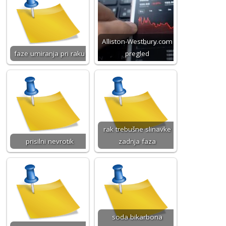
Alliston-Westbury.com
faze umiranja pri raku
pregled
rak trebušne slinavke
prisilni nevrotik
zadnja faza
soda bikarbona