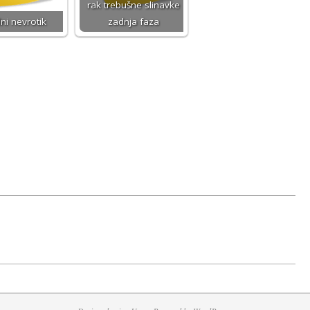
rak trebušne slinavke
lni nevrotik
zadnja faza