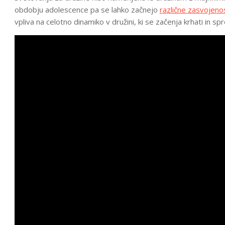
obdobju adolescence pa se lahko začnejo
različne zasvojeno
vpliva na celotno dinamiko v družini, ki se začenja krhati in sp