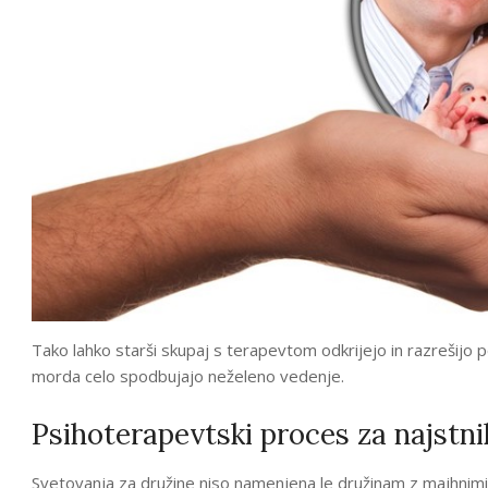
Tako lahko starši skupaj s terapevtom odkrijejo in razrešijo
morda celo spodbujajo neželeno vedenje.
Psihoterapevtski proces za najstn
Svetovanja za družine niso namenjena le družinam z majhnimi o