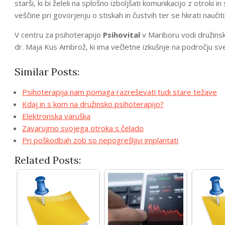
starši, ki bi želeli na splošno izboljšati komunikacijo z otroki 
veščine pri govorjenju o stiskah in čustvih ter se hkrati naučit
V centru za psihoterapijo
Psihovital
v Mariboru vodi družinsk
dr. Maja Kus Ambrož, ki ima večletne izkušnje na področju sve
Similar Posts:
Psihoterapija nam pomaga razreševati tudi stare težave
Kdaj in s kom na družinsko psihoterapijo?
Elektronska varuška
Zavarujmo svojega otroka s čelado
Pri poškodbah zob so nepogrešljivi implantati
Related Posts: