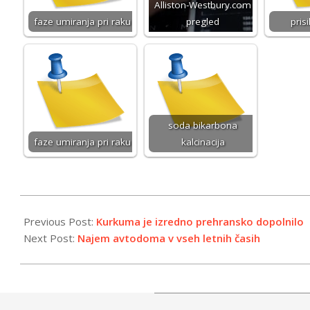
Alliston-Westbury.com
faze umiranja pri raku
pregled
prisi
soda bikarbona
faze umiranja pri raku
kalcinacija
2019-
11-
Previous Post:
Kurkuma je izredno prehransko dopolnilo
14
Next Post:
Najem avtodoma v vseh letnih časih