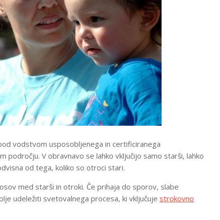
pod vodstvom usposobljenega in certificiranega
em področju. V obravnavo se lahko vključijo samo starši, lahko
dvisna od tega, koliko so otroci stari.
sov med starši in otroki. Če prihaja do sporov, slabe
bolje udeležiti svetovalnega procesa, ki vključuje
strokovno