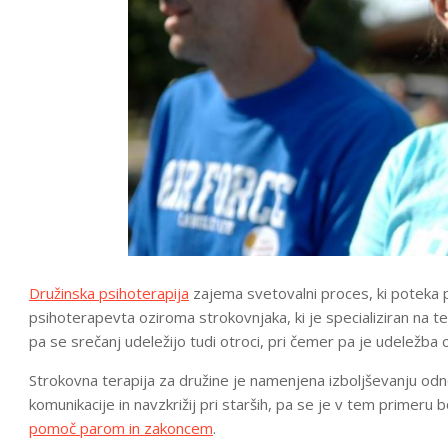
Družinska psihoterapija
zajema svetovalni proces, ki poteka 
psihoterapevta oziroma strokovnjaka, ki je specializiran na t
pa se srečanj udeležijo tudi otroci, pri čemer pa je udeležba o
Strokovna terapija za družine je namenjena izboljševanju odno
komunikacije in navzkrižij pri starših, pa se je v tem primeru 
pomoč parom in zakoncem
.