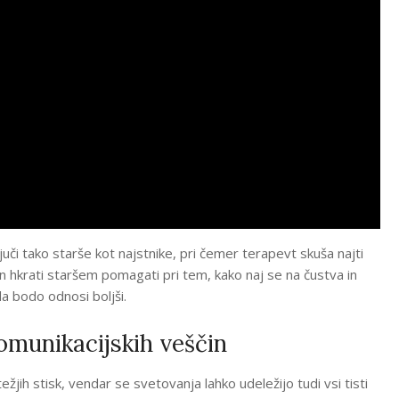
juči tako starše kot najstnike, pri čemer terapevt skuša najti
n hkrati staršem pomagati pri tem, kako naj se na čustva in
da bodo odnosi boljši.
komunikacijskih veščin
jih stisk, vendar se svetovanja lahko udeležijo tudi vsi tisti