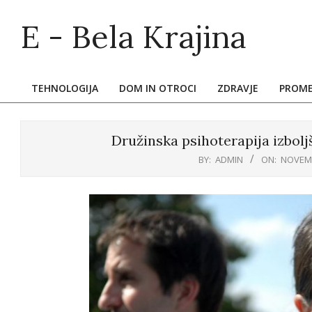
Skip
E - Bela Krajina
to
content
TEHNOLOGIJA
DOM IN OTROCI
ZDRAVJE
PROM
Primary
Navigation
Menu
Družinska psihoterapija izbolj
BY:
ADMIN
ON:
NOVEMB