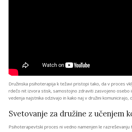
Družinska psihoterapija k težavi pristopi tako, da v proces vkl
rdečo nit izvora stisk, samostojno zdraviti zasvojeno osebo i
vedenja najstnika odzivajo in kako naj v družini komunicirajo, 
Svetovanje za družine z učenjem 
Psihoterapevtski proces ni vedno namenjen le razreševanju tež