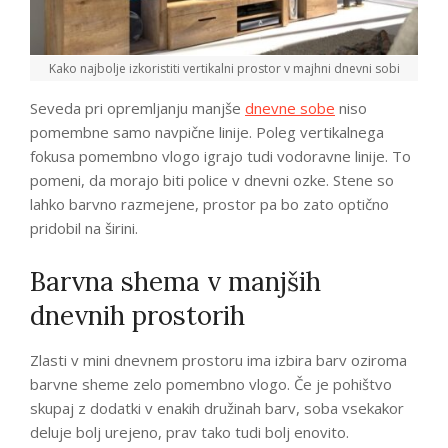
Kako najbolje izkoristiti vertikalni prostor v majhni dnevni sobi
Seveda pri opremljanju manjše
dnevne sobe
niso
pomembne samo navpične linije. Poleg vertikalnega
fokusa pomembno vlogo igrajo tudi vodoravne linije. To
pomeni, da morajo biti police v dnevni ozke. Stene so
lahko barvno razmejene, prostor pa bo zato optično
pridobil na širini.
Barvna shema v manjših
dnevnih prostorih
Zlasti v mini dnevnem prostoru ima izbira barv oziroma
barvne sheme zelo pomembno vlogo. Če je pohištvo
skupaj z dodatki v enakih družinah barv, soba vsekakor
deluje bolj urejeno, prav tako tudi bolj enovito.