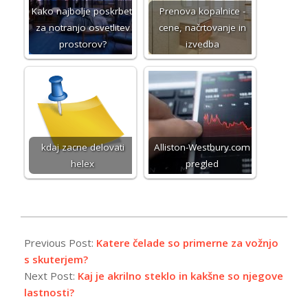
Kako najbolje poskrbeti
Prenova kopalnice -
za notranjo osvetlitev
cene, načrtovanje in
prostorov?
izvedba
kdaj zacne delovati
Alliston-Westbury.com
helex
pregled
2023-
07-
Previous Post:
Katere čelade so primerne za vožnjo
21
s skuterjem?
Next Post:
Kaj je akrilno steklo in kakšne so njegove
lastnosti?