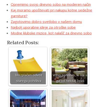
Opremimo svojo dnevno sobo na moderen način
Kaj moramo upoštevati pri nakupu kotne sedežne
garniture?
Zagotovimo dobro svetlobo v našem domu
Najbolj uporabne ideje za otroške sobe
Modne klubske mizice, kot nalašč za dnevno sobo
Related Posts:
brezplačen odvoz
Vrtno pohištvo, ki ste si
starega pohištva
ga od nekdaj želeli