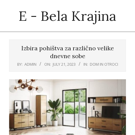
Skip
E - Bela Krajina
to
content
Primary
Navigation
Izbira pohištva za različno velike
Menu
dnevne sobe
BY:
ADMIN
ON:
JULY 21, 2023
IN:
DOM IN OTROCI