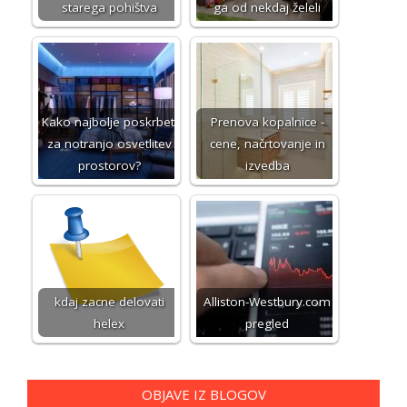
starega pohištva
ga od nekdaj želeli
Kako najbolje poskrbeti
Prenova kopalnice -
za notranjo osvetlitev
cene, načrtovanje in
prostorov?
izvedba
kdaj zacne delovati
Alliston-Westbury.com
helex
pregled
OBJAVE IZ BLOGOV