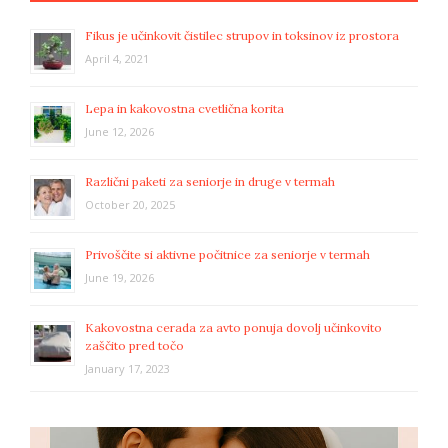
Fikus je učinkovit čistilec strupov in toksinov iz prostora
April 4, 2021
Lepa in kakovostna cvetlična korita
June 12, 2026
Različni paketi za seniorje in druge v termah
October 20, 2025
Privoščite si aktivne počitnice za seniorje v termah
June 19, 2026
Kakovostna cerada za avto ponuja dovolj učinkovito
zaščito pred točo
January 17, 2023