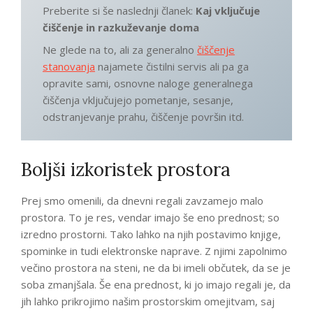
Preberite si še naslednji članek:
Kaj vključuje
čiščenje in razkuževanje doma
Ne glede na to, ali za generalno
čiščenje
stanovanja
najamete čistilni servis ali pa ga
opravite sami, osnovne naloge generalnega
čiščenja vključujejo pometanje, sesanje,
odstranjevanje prahu, čiščenje površin itd.
Boljši izkoristek prostora
Prej smo omenili, da dnevni regali zavzamejo malo
prostora. To je res, vendar imajo še eno prednost; so
izredno prostorni. Tako lahko na njih postavimo knjige,
spominke in tudi elektronske naprave. Z njimi zapolnimo
večino prostora na steni, ne da bi imeli občutek, da se je
soba zmanjšala. Še ena prednost, ki jo imajo regali je, da
jih lahko prikrojimo našim prostorskim omejitvam, saj