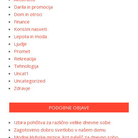
Darila in promocija
Dom in otroci
Finance
Koristni nasveti
Lepota in moda
Ljudje
Promet
Rekreacija
Tehnologija
Uncat1
Uncategorized
Zdravje
PODOBNE OBJAVE
Izbira pohištva za različno velike dnevne sobe
Zagotovimo dobro svetlobo v našem domu
Modne klubske mizice, kot nalašč za dnevno sobo