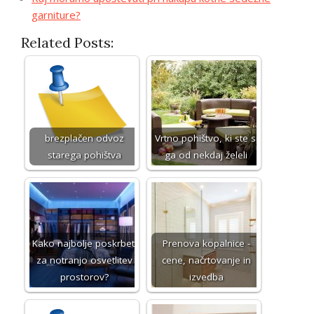
garniture?
Related Posts:
brezplačen odvoz
Vrtno pohištvo, ki ste si
starega pohištva
ga od nekdaj želeli
Kako najbolje poskrbeti
Prenova kopalnice -
za notranjo osvetlitev
cene, načrtovanje in
prostorov?
izvedba