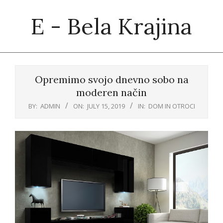
Skip
E - Bela Krajina
to
content
Primary
Navigation
Opremimo svojo dnevno sobo na
Menu
moderen način
BY:
ADMIN
ON:
JULY 15, 2019
IN:
DOM IN OTROCI