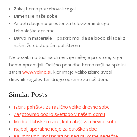
Zakaj bomo potrebovali regal
Dimenzije naše sobe
Ali potrebujemo prostor za televizor in drugo
tehnološko opremo
Barvo in materiale – poskrbimo, da se bodo skladali z
našim že obstoječim pohištvom
Ne pozabimo tudi na dimenzije našega prostora, ki ga
bomo opremljali. Odlično ponudbo bomo našli na spletni
strani
www.volino.si
, kjer imajo veliko izbiro svetil,
dnevnih regalov ter druge opreme za naš dom.
Similar Posts:
Izbira pohištva za različno velike dnevne sobe
Zagotovimo dobro svetlobo v našem domu
Modne klubske mizice, kot nalašč za dnevno sobo
Najbolj uporabne ideje za otroške sobe
Kaj moramo upoštevati pri nakupu kotne sedežne