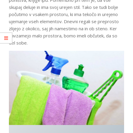
pohištva, knjige ipd. Pomembno pri tem je, da vse
skupaj deluje in ima svoj urejen stil. Tako se tudi bolje
počutimo v vsakem prostoru, ki ima tekočo in urejeno
ujemanje vseh elementov. Dnevni regali se preprosto
zlijejo z okolico, saj jih namestimo na in ob steno. Ker
zavzamejo malo prostora, bomo imeli občutek, da so
del sobe.