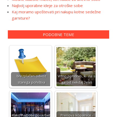
Najbolj uporabne ideje za otroške sobe
Kaj moramo upoštevati pri nakupu kotne sedežne
garniture?
PODOBNE TEME
brezplačen odvoz
Vrtno pohištvo, ki ste si
starega pohištva
ga od nekdaj želeli
Kako najbolje poskrbeti
Prenova kopalnice -