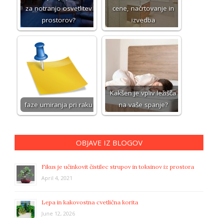
za notranjo osvetlitev
cene, načrtovanje in
prostorov?
izvedba
Kakšen je vpliv ležišča
faze umiranja pri raku
na vaše spanje?
OBJAVE IZ BLOGOV
Fikus je učinkovit čistilec strupov in toksinov iz prostora
April 4, 2021
Lepa in kakovostna cvetlična korita
June 12, 2026