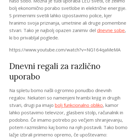
našo sobo. Možna je tudi uporaba LED svetil, če želimo
bolj ekonomično porabo svetlobe in električne energije.
S primernimi svetili lahko izpostavimo police, kjer
hranimo svoja priznanja, umetnine ali druge pomembne
stvari. Tako je najbolj opazen zanimiv del
dnevne sobe
,
ki bo privabljal poglede.
https://www.youtube.com/watch?v=NG164qaMeMA
Dnevni regali za različno
uporabo
Na spletu bomo našli ogromno ponudbo dnevnih
regalov. Nekateri so namenjeni hrambi knjig in drugih
stvari, drugi pa imajo
bolj funkcionalno obliko
, kamor
lahko postavimo televizor, glasbeni stolp, računalnik in
podobno. Če imamo potrebo po večjem shranjevanju,
potem razmislimo kaj bomo na njih postavili. Tako bomo
lažje izbrali primerno opremo, če upoštevamo: