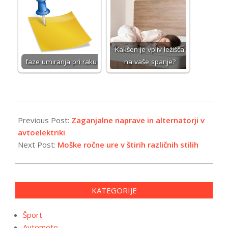
Kakšen je vpliv ležišča
faze umiranja pri raku
na vaše spanje?
2019-
07-
Previous Post:
Zaganjalne naprave in alternatorji v
15
avtoelektriki
Next Post:
Moške ročne ure v štirih različnih stilih
KATEGORIJE
Šport
Avtomoto