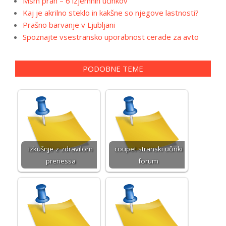
Msm prah – 6 izjemnih učinkov
Kaj je akrilno steklo in kakšne so njegove lastnosti?
Prašno barvanje v Ljubljani
Spoznajte vsestransko uporabnost cerade za avto
PODOBNE TEME
izkušnje z zdravilom
coupet stranski učinki
prenessa
forum