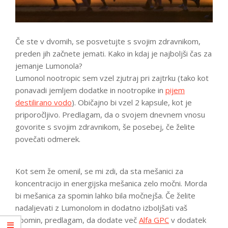
Če ste v dvomih, se posvetujte s svojim zdravnikom,
preden jih začnete jemati. Kako in kdaj je najboljši čas za
jemanje Lumonola?
Lumonol nootropic sem vzel zjutraj pri zajtrku (tako kot
ponavadi jemljem dodatke in nootropike in
pijem
destilirano vodo
). Običajno bi vzel 2 kapsule, kot je
priporočljivo. Predlagam, da o svojem dnevnem vnosu
govorite s svojim zdravnikom, še posebej, če želite
povečati odmerek.
Kot sem že omenil, se mi zdi, da sta mešanici za
koncentracijo in energijska mešanica zelo močni. Morda
bi mešanica za spomin lahko bila močnejša. Če želite
nadaljevati z Lumonolom in dodatno izboljšati vaš
spomin, predlagam, da dodate več
Alfa GPC
v dodatek