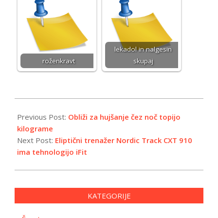
lekadol in nalgesin
roženkravt
skupaj
2018-
12-
Previous Post:
Obliži za hujšanje čez noč topijo
20
kilograme
Next Post:
Eliptični trenažer Nordic Track CXT 910
ima tehnologijo iFit
KATEGORIJE