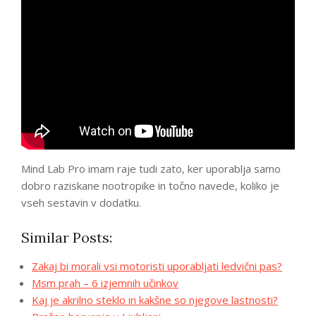
Mind Lab Pro imam raje tudi zato, ker uporablja samo
dobro raziskane nootropike in točno navede, koliko je
vseh sestavin v dodatku.
Similar Posts:
Zakaj bi morali vsi motoristi uporabljati ledvični pas?
Msm prah – 6 izjemnih učinkov
Kaj je akrilno steklo in kakšne so njegove lastnosti?