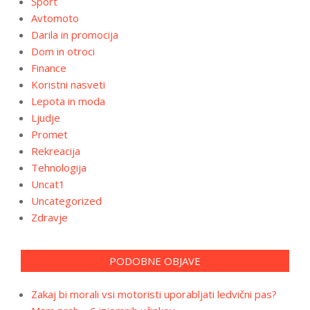
Šport
Avtomoto
Darila in promocija
Dom in otroci
Finance
Koristni nasveti
Lepota in moda
Ljudje
Promet
Rekreacija
Tehnologija
Uncat1
Uncategorized
Zdravje
PODOBNE OBJAVE
Zakaj bi morali vsi motoristi uporabljati ledvični pas?