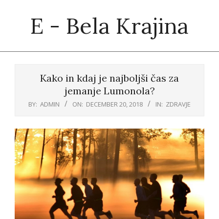
Skip
E - Bela Krajina
to
content
Primary
Navigation
Kako in kdaj je najboljši čas za
Menu
jemanje Lumonola?
BY:
ADMIN
ON:
DECEMBER 20, 2018
IN:
ZDRAVJE