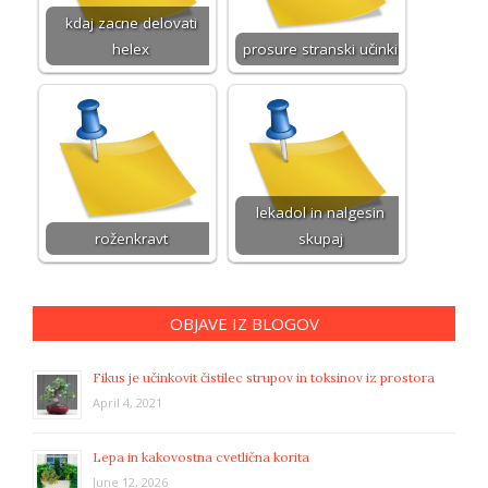
kdaj zacne delovati
helex
prosure stranski učinki
lekadol in nalgesin
roženkravt
skupaj
OBJAVE IZ BLOGOV
Fikus je učinkovit čistilec strupov in toksinov iz prostora
April 4, 2021
Lepa in kakovostna cvetlična korita
June 12, 2026