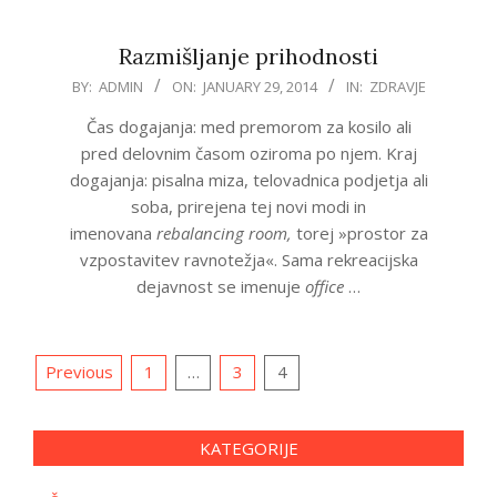
Razmišljanje prihodnosti
2014-
BY:
ADMIN
ON:
JANUARY 29, 2014
IN:
ZDRAVJE
01-
Čas dogajanja: med premorom za kosilo ali
29
pred delovnim časom oziroma po njem. Kraj
dogajanja: pisalna miza, telovadnica podjetja ali
soba, prirejena tej novi modi in
imenovana
rebalancing room,
torej »prostor za
vzpostavitev ravnotežja«. Sama rekreacijska
dejavnost se imenuje
office
…
Posts
Previous
1
…
3
4
pagination
KATEGORIJE