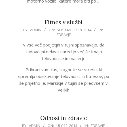
motorno vozilo, katero mora biti po …
Fitnes v službi
2014-
BY:
ADMIN
ON:
SEPTEMBER 18, 2014
IN:
ZDRAVJE
09-
18
V vse več podjetjih v tujini spoznavajo, da
zadovoljni delavci naredijo več če Imajo
telovadnice in maserje
Prihrani vam čas, izognete se stresu, ki
spremlja obiskovanje telovadnic in fitnesov, pa
še prijetno je. Marsikje v tujini se predvsem v
velikih
…
Odnosi in zdravje
2014-
BY:
ADMIN
ON:
JULY 12, 2014
IN:
ZDRAVJE