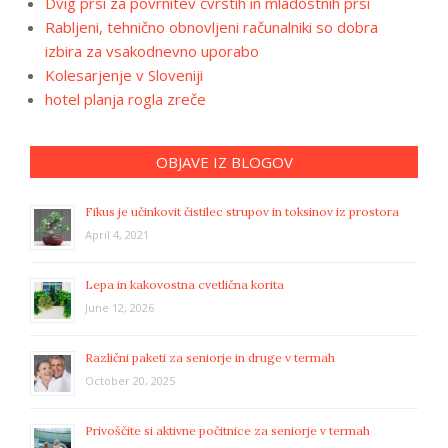
Dvig prsi za povrnitev čvrstih in mladostnih prsi
Rabljeni, tehnično obnovljeni računalniki so dobra
izbira za vsakodnevno uporabo
Kolesarjenje v Sloveniji
hotel planja rogla zreče
OBJAVE IZ BLOGOV
Fikus je učinkovit čistilec strupov in toksinov iz prostora
April 4, 2021
Lepa in kakovostna cvetlična korita
June 12, 2026
Različni paketi za seniorje in druge v termah
October 20, 2025
Privoščite si aktivne počitnice za seniorje v termah