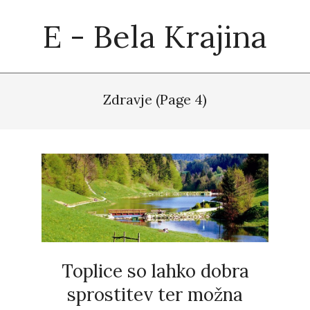
Skip
E - Bela Krajina
to
content
Primary
Navigation
Zdravje
(Page 4)
Menu
Toplice so lahko dobra
sprostitev ter možna