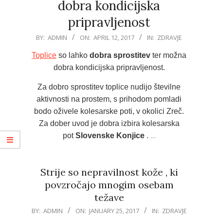
dobra kondicijska
pripravljenost
2017-
BY:
ADMIN
ON:
APRIL 12, 2017
IN:
ZDRAVJE
04-
Toplice
so lahko
dobra sprostitev
ter možna
12
dobra kondicijska pripravljenost.
Za dobro sprostitev toplice nudijo številne
aktivnosti na prostem, s prihodom pomladi
bodo oživele kolesarske poti, v okolici Zreč.
Za dober uvod je dobra izbira kolesarska
…
pot
Slovenske Konjice
.
Strije so nepravilnost kože , ki
povzročajo mnogim osebam
težave
2017-
BY:
ADMIN
ON:
JANUARY 25, 2017
IN:
ZDRAVJE