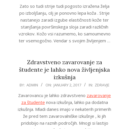
01-
Zato so tudi strije tudi pogosto izražena želja
25
po izboljšanju, cilj je ponovno lepa koža . Strije
nastanejo zaradi izgube elastičnosti kože ter
stanjšanja površinskega sloja zaradi različnih
vzrokov. Kožo vsi razumemo, ko samoumevno
ter vsemogočno. Vendar s svojim življenjem …
Zdravstveno zavarovanje za
študente je lahko nova življenjska
izkušnja
2017-
BY:
ADMIN
ON:
JANUARY 2, 2017
IN:
ZDRAVJE
01-
Zavarovancu je lahko zdravstveno
zavarovanje
02
za študente
nova izkušnja, lahko pa dodatna
izkušnja. Mladi danes imajo v nekaterih primerih
že pred tem zavarovalniške izkušnje , ki jih
pridobijo na raznih področjih. Mnogi si lastijo