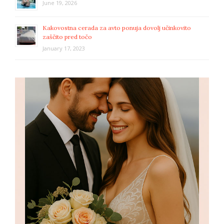
June 19, 2026
Kakovostna cerada za avto ponuja dovolj učinkovito
zaščito pred točo
January 17, 2023