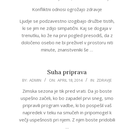
07-
Konfliktni odnosi ogrožajo zdravje
12
Ljudje se podzavestno izogibajo družbe tistih,
ki se jim ne zdijo simpatični. Kaj se dogaja v
trenutku, ko že na prvi pogled presodiš, da z
določeno osebo ne bi preživel v prostoru niti
minute, znanstveniki še …
Suha priprava
2014-
BY:
ADMIN
ON:
APRIL 18, 2014
IN:
ZDRAVJE
04-
Zimska sezona je tik pred vrati. Da jo boste
18
uspešno začeli, ko bo zapadel prvi sneg, smo
pripravili program vadbe, ki bo pospešil vaš
napredek v teku na smučeh in pripomogel k
večji uspešnosti pri njem. Z njim boste pridobili
…