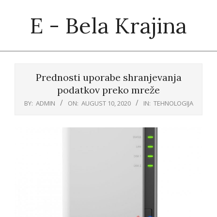
Skip
E - Bela Krajina
to
content
Primary
Navigation
Prednosti uporabe shranjevanja
Menu
podatkov preko mreže
BY:
ADMIN
ON:
AUGUST 10, 2020
IN:
TEHNOLOGIJA