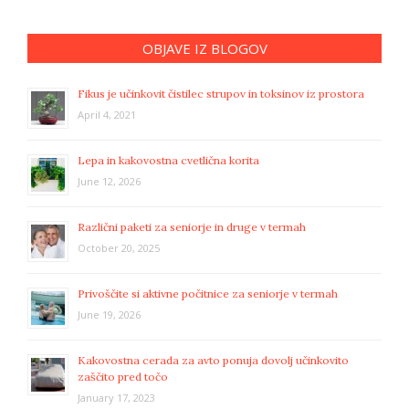
OBJAVE IZ BLOGOV
Fikus je učinkovit čistilec strupov in toksinov iz prostora
April 4, 2021
Lepa in kakovostna cvetlična korita
June 12, 2026
Različni paketi za seniorje in druge v termah
October 20, 2025
Privoščite si aktivne počitnice za seniorje v termah
June 19, 2026
Kakovostna cerada za avto ponuja dovolj učinkovito
zaščito pred točo
January 17, 2023