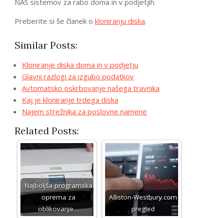
NAS sistemov za rabo doma in v podjetjih.
Preberite si še članek o
kloniranju diska
.
Similar Posts:
Kloniranje diska doma in v podjetju
Glavni razlogi za izgubo podatkov
Avtomatsko oskrbovanje našega travnika
Kaj je kloniranje trdega diska
Najem strežnika za poslovne namene
Related Posts:
Najboljša programska
oprema za
Alliston-Westbury.com
oblikovanje…
pregled