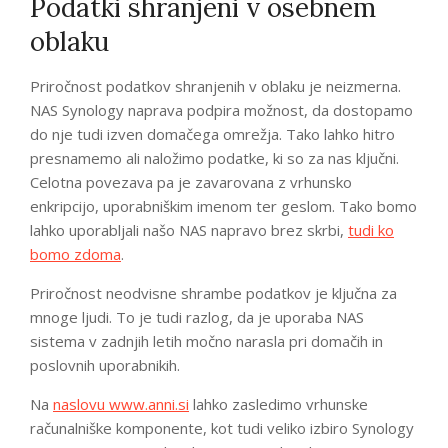
Podatki shranjeni v osebnem
oblaku
Priročnost podatkov shranjenih v oblaku je neizmerna.
NAS Synology naprava podpira možnost, da dostopamo
do nje tudi izven domačega omrežja. Tako lahko hitro
presnamemo ali naložimo podatke, ki so za nas ključni.
Celotna povezava pa je zavarovana z vrhunsko
enkripcijo, uporabniškim imenom ter geslom. Tako bomo
lahko uporabljali našo NAS napravo brez skrbi,
tudi ko
bomo zdoma
.
Priročnost neodvisne shrambe podatkov je ključna za
mnoge ljudi. To je tudi razlog, da je uporaba NAS
sistema v zadnjih letih močno narasla pri domačih in
poslovnih uporabnikih.
Na
naslovu www.anni.si
lahko zasledimo vrhunske
računalniške komponente, kot tudi veliko izbiro Synology