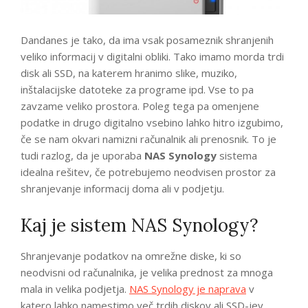
Dandanes je tako, da ima vsak posameznik shranjenih
veliko informacij v digitalni obliki. Tako imamo morda trdi
disk ali SSD, na katerem hranimo slike, muziko,
inštalacijske datoteke za programe ipd. Vse to pa
zavzame veliko prostora. Poleg tega pa omenjene
podatke in drugo digitalno vsebino lahko hitro izgubimo,
če se nam okvari namizni računalnik ali prenosnik. To je
tudi razlog, da je uporaba
NAS Synology
sistema
idealna rešitev, če potrebujemo neodvisen prostor za
shranjevanje informacij doma ali v podjetju.
Kaj je sistem NAS Synology?
Shranjevanje podatkov na omrežne diske, ki so
neodvisni od računalnika, je velika prednost za mnoga
mala in velika podjetja.
NAS Synology je naprava
v
katero lahko namestimo več trdih diskov ali SSD-jev.