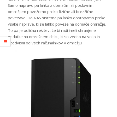
Samo napravo pa lahko z domačim ali poslovnim
omrežjem povežemo preko fizične ali brezžične
povezave. Do NAS sistema pa lahko dostopamo preko
vsake naprave, ki se lahko poveže na domače omrežje.
To pa je odlična rešitev, če bi radi imeli shranjene
podatke na omrežnem disku, ki so vedno na voljo in
neodvisni od vseh računalnikov v omrežju.