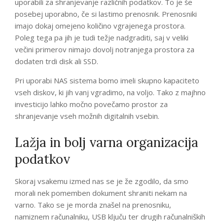
uporabili za shranjevanje različnih podatkov. To je še
posebej uporabno, če si lastimo prenosnik. Prenosniki
imajo dokaj omejeno količino vgrajenega prostora.
Poleg tega pa jih je tudi težje nadgraditi, saj v veliki
večini primerov nimajo dovolj notranjega prostora za
dodaten trdi disk ali SSD.
Pri uporabi NAS sistema bomo imeli skupno kapaciteto
vseh diskov, ki jih vanj vgradimo, na voljo. Tako z majhno
investicijo lahko močno povečamo prostor za
shranjevanje vseh možnih digitalnih vsebin.
Lažja in bolj varna organizacija
podatkov
Skoraj vsakemu izmed nas se je že zgodilo, da smo
morali nek pomemben dokument shraniti nekam na
varno. Tako se je morda znašel na prenosniku,
namiznem računalniku, USB ključu ter drugih računalniških