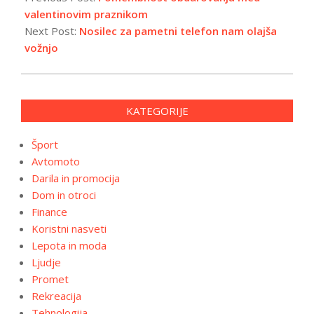
10
valentinovim praznikom
Next Post:
Nosilec za pametni telefon nam olajša
vožnjo
KATEGORIJE
Šport
Avtomoto
Darila in promocija
Dom in otroci
Finance
Koristni nasveti
Lepota in moda
Ljudje
Promet
Rekreacija
Tehnologija