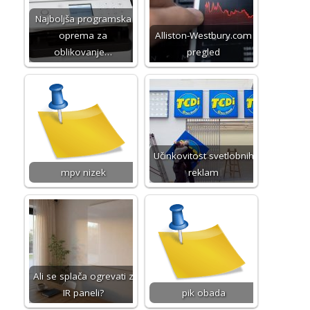
Najboljša programska
oprema za
Alliston-Westbury.com
oblikovanje…
pregled
Učinkovitost svetlobnih
mpv nizek
reklam
Ali se splača ogrevati z
IR paneli?
pik obada